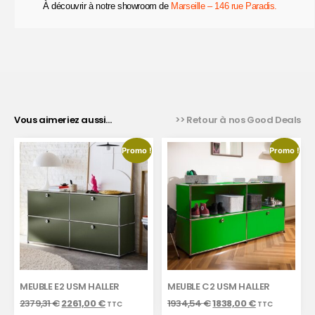
À découvrir à notre showroom de
Marseille – 146 rue Paradis.
Vous aimeriez aussi...
>> Retour à nos Good Deals
Promo !
Promo !
MEUBLE E2 USM HALLER
MEUBLE C2 USM HALLER
2379,31
€
2261,00
€
1934,54
€
1838,00
€
TTC
TTC