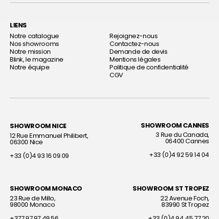
LIENS
Notre catalogue
Rejoignez-nous
Nos showrooms
Contactez-nous
Notre mission
Demande de devis
Blink, le magazine
Mentions légales
Notre équipe
Politique de confidentialité
CGV
SHOWROOM CANNES
SHOWROOM NICE
Décorateur d’intérieur
Décorateur d’intérieur
3 Rue du Canada,
12 Rue Emmanuel Philibert,
06400 Cannes
06300 Nice
+33 (0)4 92 59 14 04
+33 (0)4 93 16 09 09
SHOWROOM MONACO
SHOWROOM ST TROPEZ
Décorateur d’intérieur
Décorateur d’intérieur
23 Rue de Millo,
22 Avenue Foch,
98000 Monaco
83990 St Tropez
+377 97 97 49 56
+33 (0)4 94 45 77 20