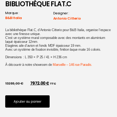
BIBLIOTHÈQUE FLAT.C
Marque :
Designer :
B&B Italia
Antonio Citterio
La bibliothèque Flat.C, d’Antonio Citterio pour B&B Italia, organise l’espace
avec une finesse unique.
C’est un système mural composable avec des montants en aluminium
laqué épaisseur 12mm.
Etagères aile d’avion et fonds MDF épaisseur 19 mm.
Avec un système de fixation invisible, finition laque mate 16 coloris.
Dimensions : L 350 × P 25 / 41 × H 236 cm
À découvrir à notre showroom de
Marseille – 146 rue Paradis.
7972,00
€
13288,00
€
TTC
Ajouter au panier