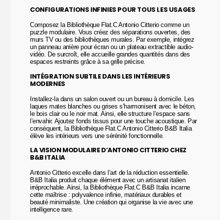
CONFIGURATIONS INFINIES POUR TOUS LES USAGES
Composez la Bibliothèque Flat.C Antonio Citterio comme un
puzzle modulaire. Vous créez des séparations ouvertes, des
murs TV ou des bibliothèques murales. Par exemple, intégrez
un panneau arrière pour écran ou un plateau extractible audio-
vidéo. De surcroît, elle accueille grandes quantités dans des
espaces restreints grâce à sa grille précise.
INTÉGRATION SUBTILE DANS LES INTÉRIEURS
MODERNES
Installez-la dans un salon ouvert ou un bureau à domicile. Les
laques mates blanches ou grises s’harmonisent avec le béton,
le bois clair ou le noir mat. Ainsi, elle structure l’espace sans
l’envahir. Ajoutez fonds tissus pour une touche acoustique. Par
conséquent, la Bibliothèque Flat.C Antonio Citterio B&B Italia
élève les intérieurs vers une sérénité fonctionnelle.
LA VISION MODULAIRE D’ANTONIO CITTERIO CHEZ
B&B ITALIA
Antonio Citterio excelle dans l’art de la réduction essentielle.
B&B Italia produit chaque élément avec un artisanat italien
irréprochable. Ainsi, la Bibliothèque Flat.C B&B Italia incarne
cette maîtrise : polyvalence infinie, matériaux durables et
beauté minimaliste. Une création qui organise la vie avec une
intelligence rare.