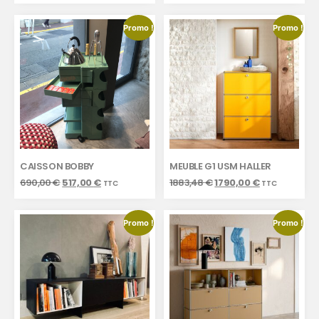
Promo !
Promo !
CAISSON BOBBY
MEUBLE G1 USM HALLER
690,00
€
517,00
€
1883,48
€
1790,00
€
TTC
TTC
Promo !
Promo !