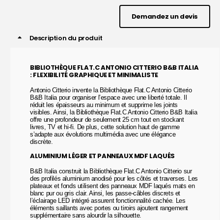
Demandez un devis
Description du produit
BIBLIOTHÈQUE FLAT.C ANTONIO CITTERIO B&B ITALIA
: FLEXIBILITÉ GRAPHIQUE ET MINIMALISTE
Antonio Citterio invente la Bibliothèque Flat.C Antonio Citterio
B&B Italia pour organiser l’espace avec une liberté totale. Il
réduit les épaisseurs au minimum et supprime les joints
visibles. Ainsi, la Bibliothèque Flat.C Antonio Citterio B&B Italia
offre une profondeur de seulement 25 cm tout en stockant
livres, TV et hi-fi. De plus, cette solution haut de gamme
s’adapte aux évolutions multimédia avec une élégance
discrète.
ALUMINIUM LÉGER ET PANNEAUX MDF LAQUÉS
B&B Italia construit la Bibliothèque Flat.C Antonio Citterio sur
des profilés aluminium anodisé pour les côtés et traverses. Les
plateaux et fonds utilisent des panneaux MDF laqués mats en
blanc pur ou gris clair. Ainsi, les passe-câbles discrets et
l’éclairage LED intégré assurent fonctionnalité cachée. Les
éléments saillants avec portes ou tiroirs ajoutent rangement
supplémentaire sans alourdir la silhouette.