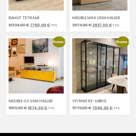
BAHUT TETRAMI
MEUBLE M64 USM HALLER
10334,00
€
7750,00
€
2974,96
€
2827,00
€
TTC
TTC
Promo !
Promo !
MEUBLE O2 USM HALLER
VITRINE EX-LIBRIS
1655,99
€
1574,00
€
11770,00
€
7000,00
€
TTC
TTC