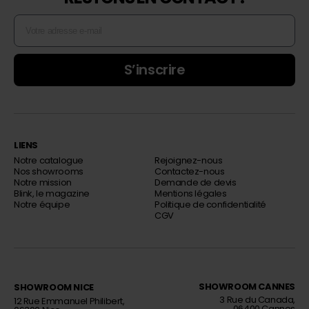
S’inscrire
LIENS
Notre catalogue
Rejoignez-nous
Nos showrooms
Contactez-nous
Notre mission
Demande de devis
Blink, le magazine
Mentions légales
Notre équipe
Politique de confidentialité
CGV
SHOWROOM CANNES
SHOWROOM NICE
Décorateur d’intérieur
Décorateur d’intérieur
3 Rue du Canada,
12 Rue Emmanuel Philibert,
06400 Cannes