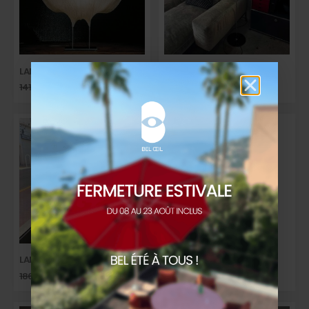
LAMPE SAMURAI
LAMPADAIRE COUPÉ
1419,00
€
1065,00
€
1218,00
€
914,00
€
TTC
TTC
LAMPE CALVINO
SUSPENSION AIM
1860,00
€
930,00
€
2460,00
€
1900,00
€
TTC
TTC