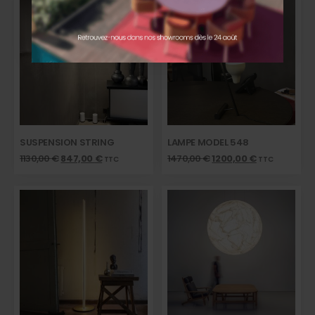
SUSPENSION STRING
LAMPE MODEL 548
1130,00
€
847,00
€
1470,00
€
1200,00
€
TTC
TTC