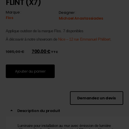
FLINT (X7)
Marque :
Designer :
Flos
Michael Anastassiades
Applique outdoor de la marque Flos. 7 disponibles
À découvrir à notre showroom de
Nice – 12 rue Emmanuel Philibert
.
700,00
€
1085,00
€
TTC
Ajouter au panier
Demandez un devis
Description du produit
Luminaire pour installation au mur avec émission de lumière