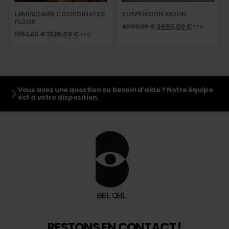
LAMPADAIRE COORDINATES
SUSPENSION MOON
FLOOR
4599,00
€
3450,00
€
TTC
1560,00
€
1326,00
€
TTC
Vous avez une question ou besoin d’aide ? Notre équipe
est à votre disposition.
RESTONS EN CONTACT !