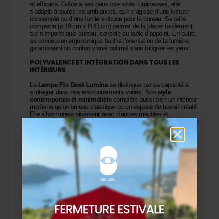
et efficace. Grâce à ses deux intensités lumineuses, elle
s’adapte à toutes les ambiances, qu’il s’agisse d’une lecture
concentrée ou d’une lumière douce pour le bureau. Sa taille
compacte (⌀ 19 cm x H 43 cm) permet de la placer facilement
sur n’importe quel bureau, console ou table d’appoint. En outre,
sa conception ergonomique facilite l’orientation de la lumière,
garantissant un confort visuel optimal sans fatiguer les yeux.
POLYVALENCE ET INTÉGRATION DANS TOUS LES
INTÉRIEURS
La
Lampe Flo Desk Lumina
se distingue par sa capacité à
s’intégrer dans des environnements variés. Son
style
contemporain et minimaliste
complète aussi bien un intérieur
moderne qu’un bureau classique ou un espace de travail créatif.
Elle s’harmonise aisément avec d’autres meubles et
accessoires, et son coloris blanc universel renforce sa flexibilité
décorative. Ainsi, elle devient un élément central du design
intérieur, attirant l’attention sans dominer l’espace.
PHILOSOPHIE ET VISION DU DESIGNER
Conçue par
FOSTER + PARTNERS
, cette lampe reflète la
vision du
designer
: allier fonctionnalité, esthétique et
innovation technologique. Chaque détail, du choix des
matériaux à la technologie LED, exprime l’attention portée à
l’expérience utilisateur. La
Lampe Flo Desk Lumina
traduit
également l’approche du
luxe contemporain
, où simplicité et
sophistication se rencontrent. Elle illustre parfaitement
l’engagement de la marque à créer des produits durables et