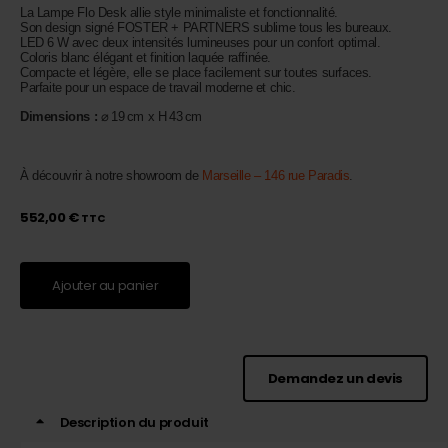
La Lampe Flo Desk allie style minimaliste et fonctionnalité.
Son design signé FOSTER + PARTNERS sublime tous les bureaux.
LED 6 W avec deux intensités lumineuses pour un confort optimal.
Coloris blanc élégant et finition laquée raffinée.
Compacte et légère, elle se place facilement sur toutes surfaces.
Parfaite pour un espace de travail moderne et chic.
Dimensions :
⌀ 19 cm x H 43 cm
⠀
À découvrir à notre showroom de
Marseille – 146 rue Paradis
.
552,00
€
TTC
Ajouter au panier
Demandez un devis
Description du produit