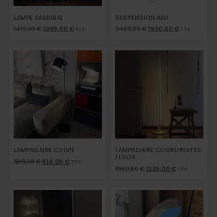
LAMPE SAMURAI
SUSPENSION AIM
1419,00
€
1065,00
€
2460,00
€
1900,00
€
TTC
TTC
LAMPADAIRE COUPÉ
LAMPADAIRE COORDINATES
FLOOR
1218,00
€
914,00
€
TTC
1560,00
€
1326,00
€
TTC