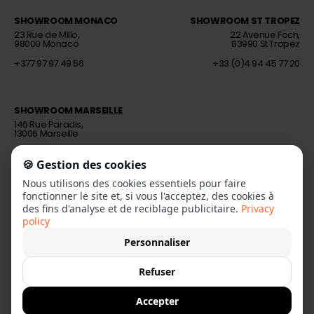
SHOWROOM MONACO
SHOWROOM ST TROPEZ
Décorateur d’intérieur
Décorateur d’intérieur
23 Rue de Millo,
22 Avenue Foch,
98000 Monaco
83990 St Tropez
+377 97 97 49 56
+33 (0)4 94 45 77 20
SHOWROOM MARSEILLE
Décorateur d’intérieur
146 Rue Paradis,
13006 Marseille
+33 (0)4 91 37 98 43
🍪 Gestion des cookies
Nous utilisons des cookies essentiels pour faire
fonctionner le site et, si vous l'acceptez, des cookies à
des fins d'analyse et de reciblage publicitaire.
Privacy
policy
Personnaliser
LE SITE BEL OEIL PRO
Refuser
Accepter