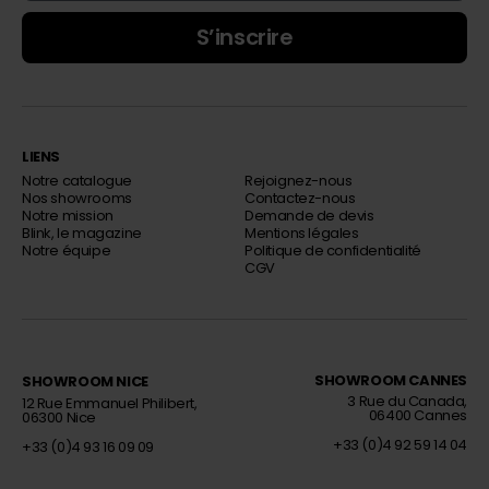
S’inscrire
LIENS
Notre catalogue
Rejoignez-nous
Nos showrooms
Contactez-nous
Notre mission
Demande de devis
Blink, le magazine
Mentions légales
Notre équipe
Politique de confidentialité
CGV
SHOWROOM CANNES
SHOWROOM NICE
Décorateur d’intérieur
Décorateur d’intérieur
3 Rue du Canada,
12 Rue Emmanuel Philibert,
06400 Cannes
06300 Nice
+33 (0)4 92 59 14 04
+33 (0)4 93 16 09 09