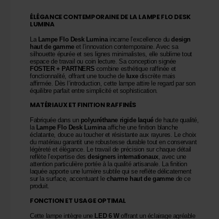
ÉLÉGANCE CONTEMPORAINE DE LA LAMPE FLO DESK
LUMINA
La
Lampe Flo Desk Lumina
incarne l’excellence du
design
haut de gamme
et l’innovation contemporaine. Avec sa
silhouette épurée et ses lignes minimalistes, elle sublime tout
espace de travail ou coin lecture. Sa conception signée
FOSTER + PARTNERS
combine esthétique raffinée et
fonctionnalité, offrant une touche de
luxe
discrète mais
affirmée. Dès l’introduction, cette lampe attire le regard par son
équilibre parfait entre simplicité et sophistication.
MATÉRIAUX ET FINITION RAFFINÉS
Fabriquée dans un
polyuréthane rigide laqué
de haute qualité,
la
Lampe Flo Desk Lumina
affiche une finition blanche
éclatante, douce au toucher et résistante aux rayures. Le choix
du matériau garantit une robustesse durable tout en conservant
légèreté et élégance. Le travail de précision sur chaque détail
reflète l’expertise des
designers internationaux
, avec une
attention particulière portée à la qualité artisanale. La finition
laquée apporte une lumière subtile qui se reflète délicatement
sur la surface, accentuant le
charme haut de gamme
de ce
produit.
FONCTION ET USAGE OPTIMAL
Cette lampe intègre une
LED 6 W
offrant un éclairage agréable