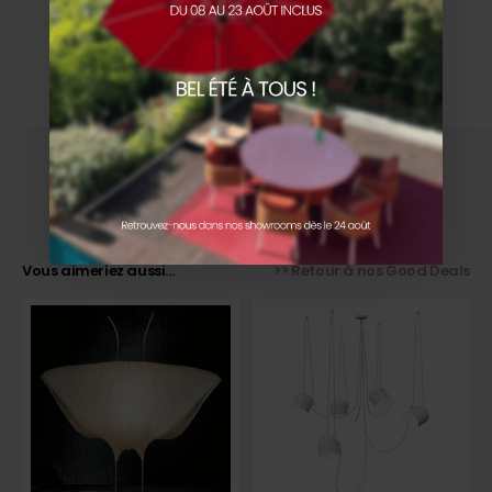
élégants, pensées pour un usage quotidien mais avec un
impact visuel remarquable.
À découvrir à notre showroom de
Marseille – 146 rue
Paradis
.
Vous aimeriez aussi...
>> Retour à nos Good Deals